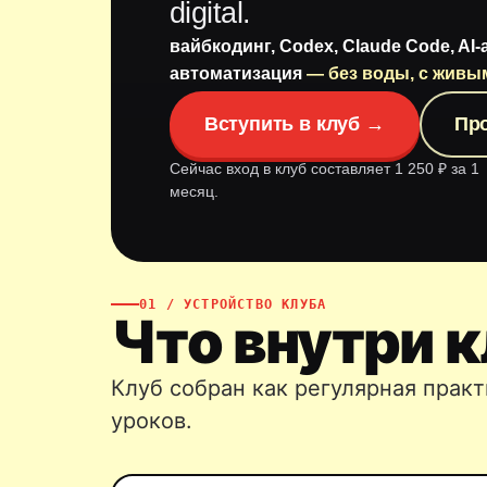
digital.
вайбкодинг, Codex, Claude Code, AI-
автоматизация
— без воды, с живы
Вступить в клуб →
Пр
Сейчас вход в клуб составляет 1 250 ₽ за 1
месяц.
01 / УСТРОЙСТВО КЛУБА
Что внутри 
Клуб собран как регулярная практ
уроков.