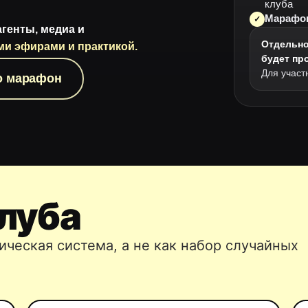
клуба
Марафон
✓
агенты, медиа и
Отдельно
ми эфирами и практикой.
будет про
Для участ
о марафон
клуба
ическая система, а не как набор случайных