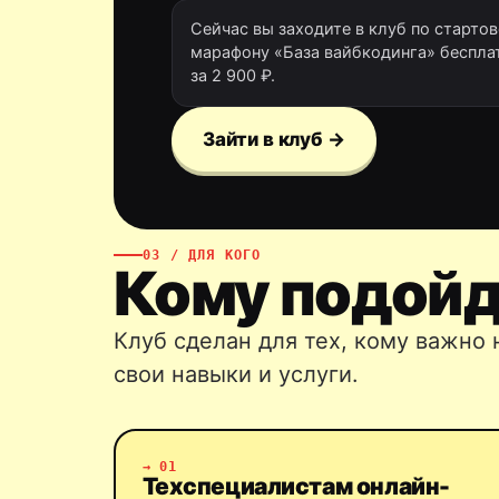
Сейчас вы заходите в клуб по стартов
марафону «База вайбкодинга» бесплат
за 2 900 ₽.
Зайти в клуб →
03 / ДЛЯ КОГО
Кому подойд
Клуб сделан для тех, кому важно 
свои навыки и услуги.
→ 01
Техспециалистам онлайн-