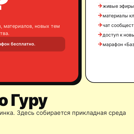
₽
живые эфиры
материалы к
чат сообщест
, материалов, новых тем
тва.
доступ к нов
афон бесплатно.
марафон «Баз
о Гуру
инка. Здесь собирается прикладная среда