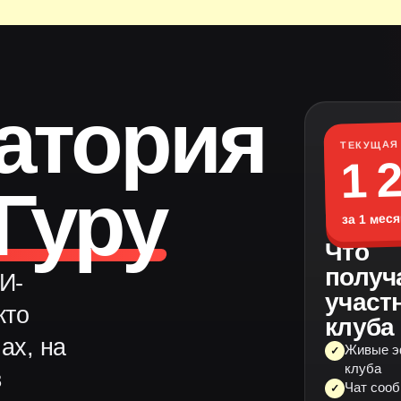
атория
ТЕКУЩАЯ
1 
Гуру
за 1 мес
Что
получ
И-
участ
кто
клуба
ах, на
Живые э
✓
клуба
в
Чат сооб
✓