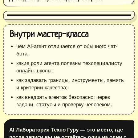
Внутри мастер-класса
чем AI‑агент отличается от обычного чат-
бота;
какие роли агента полезны техспециалисту
онлайн-школы;
как задавать границы, инструменты, память
и критерии качества;
как внедрять агентов безопасно: через
задачи, статусы и проверку человеком.
AI Лаборатория Техно Гуру — это место, где
после записи вы не остаётесь один на один с